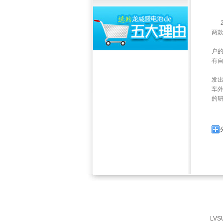
20
两
L
户
有
在
发出
车
的
展
LV