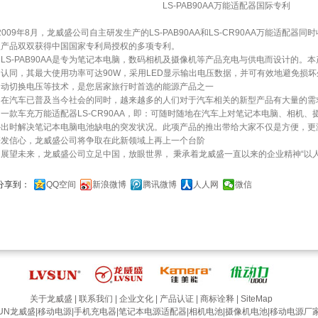
LS-PAB90AA万能适配器国际专利
09年8月，龙威盛公司自主研发生产的LS-PAB90AA和LS-CR90AA万能适配
款产品双双获得中国国家专利局授权的多项专利。
S-PAB90AA是专为笔记本电脑，数码相机及摄像机等产品充电与供电而设计的。
的认同，其最大使用功率可达90W，采用LED显示输出电压数据，并可有效地避免损
自动切换电压等技术，是您居家旅行时首选的能源产品之一
汽车已普及当今社会的同时，越来越多的人们对于汽车相关的新型产品有大量的需
一款车充万能适配器LS-CR90AA，即：可随时随地在汽车上对笔记本电脑、相机
外出时解决笔记本电脑电池缺电的突发状况。此项产品的推出带给大家不仅是方便，更
研发信心，龙威盛公司将争取在此新领域上再上一个台阶
望未来，龙威盛公司立足中国，放眼世界， 秉承着龙威盛一直以来的企业精神“以人
分享到：
QQ空间
新浪微博
腾讯微博
人人网
微信
关于龙威盛
|
联系我们
|
企业文化
|
产品认证
|
商标诠释
|
SiteMap
SUN龙威盛
|
移动电源
|
手机充电器
|
笔记本电源适配器
|
相机电池
|
摄像机电池
|
移动电源厂